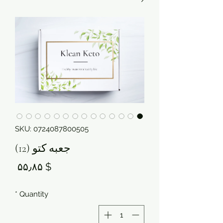

SKU: 0724087800505
جعبه کتو (12)
rice
$ ۵۵٫۸۵
*
Quantity